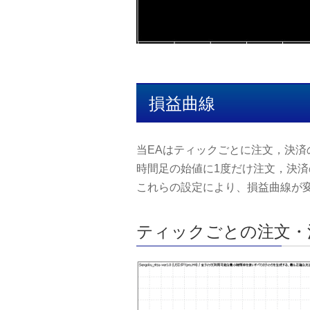
損益曲線
当EAはティックごとに注文，決済
時間足の始値に1度だけ注文，決
これらの設定により、損益曲線が
ティックごとの注文・