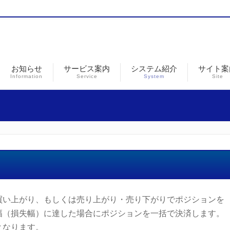
お知らせ
サービス案内
システム紹介
サイト案
Information
Service
System
Site
買い上がり、もしくは売り上がり・売り下がりでポジションを
幅（損失幅）に達した場合にポジションを一括で決済します。
となります。