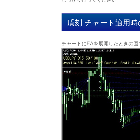
貭刻 チャート適用
チャートにEAを展開したときの図