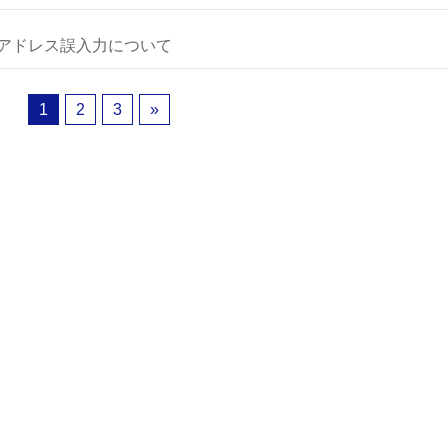
アドレス誤入力について
1
2
3
»